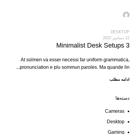
poshtiban
0
DESKTOP
12 دسامبر 2022
3 Minimalist Desk Setups
At solmen va esser necessi far uniform grammatica,
pronunciation e plu sommun paroles. Ma quande lin...
ادامه مطلب
دسته‌ها
ON SALE
HP Envy 34
Cameras
Desktop
TO SHOP
Gaming