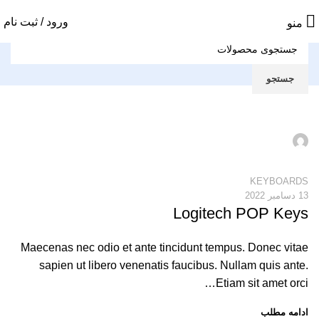
ورود / ثبت نام
منو
جستجو
poshtiban
0
KEYBOARDS
13 دسامبر 2022
Logitech POP Keys
Maecenas nec odio et ante tincidunt tempus. Donec vitae
sapien ut libero venenatis faucibus. Nullam quis ante.
Etiam sit amet orci…
ادامه مطلب